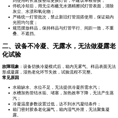
到使用时长直接整组更换灯管，不建议单根替换；
停机冷却后，用无尘布蘸无水酒精擦拭灯管表面，清除
灰尘、水渍和氧化物；
严格统一灯管批次，禁止新旧灯管混搭使用，保证箱内
光照均匀度；
规范摆放样品，保持样品与灯管平行、间距一致，不重
叠、不遮挡。
二、设备不冷凝、无露水，无法做凝露老
化试验
故障现象
：设备切换冷凝模式后，箱内无雾气、样品表面无法
形成凝露，湿热老化环节失效，试验流程不完整。
常见原因
水箱缺水、水位不足，无法提供冷凝所需水汽；
水槽加热管结水垢、堵塞，加热效率下降，无法产生蒸
汽；
冷凝温度参数设置过低，达不到水汽凝结条件；
箱门密封胶条老化漏气，箱内湿气外泄，无法聚集凝
露。