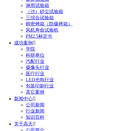
淋雨试验箱
（沙）砂尘试验箱
三综合试验箱
精密烤箱（防爆烤箱）
风机寿命试验机
PM2.5标定仓
成功案例

学院
科研单位
汽配行业
摄像头行业
医疗行业
LED光电行业
包装印刷行业
其它案例
新闻中心

公司新闻
行业新闻
知识百科
关于高天

公司简介