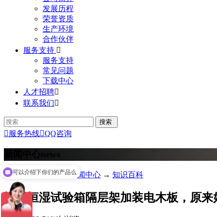
发展历程
荣誉资质
生产环境
合作伙伴
服务支持

服务支持
常见问题
下载中心
人才招聘

联系我们


服务热线

QQ咨询
新闻中心
news
可以介绍下你们的产品么
您的位置：
首页
→
新闻中心
→
知识百科
你们是怎么收费的呢
恒温恒湿试验箱隔层架加装电木板，原来