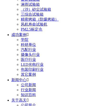
淋雨试验箱
（沙）砂尘试验箱
三综合试验箱
精密烤箱（防爆烤箱）
风机寿命试验机
PM2.5标定仓
成功案例

学院
科研单位
汽配行业
摄像头行业
医疗行业
LED光电行业
包装印刷行业
其它案例
新闻中心

公司新闻
行业新闻
知识百科
关于高天

公司简介