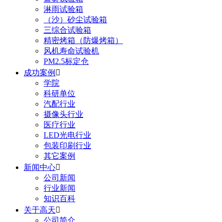
淋雨试验箱
（沙）砂尘试验箱
三综合试验箱
精密烤箱（防爆烤箱）
风机寿命试验机
PM2.5标定仓
成功案例

学院
科研单位
汽配行业
摄像头行业
医疗行业
LED光电行业
包装印刷行业
其它案例
新闻中心

公司新闻
行业新闻
知识百科
关于高天

公司简介