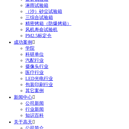
淋雨试验箱
（沙）砂尘试验箱
三综合试验箱
精密烤箱（防爆烤箱）
风机寿命试验机
PM2.5标定仓
成功案例

学院
科研单位
汽配行业
摄像头行业
医疗行业
LED光电行业
包装印刷行业
其它案例
新闻中心

公司新闻
行业新闻
知识百科
关于高天

公司简介