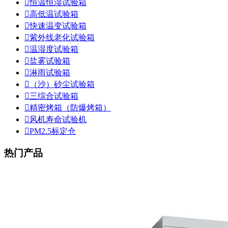

恒温恒湿试验箱

高低温试验箱

快速温变试验箱

紫外线老化试验箱

温湿度试验箱

盐雾试验箱

淋雨试验箱

（沙）砂尘试验箱

三综合试验箱

精密烤箱（防爆烤箱）

风机寿命试验机

PM2.5标定仓
热门产品