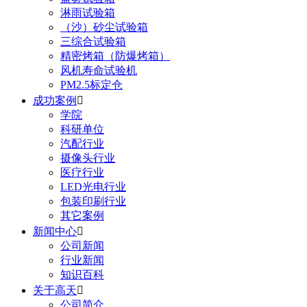
淋雨试验箱
（沙）砂尘试验箱
三综合试验箱
精密烤箱（防爆烤箱）
风机寿命试验机
PM2.5标定仓
成功案例

学院
科研单位
汽配行业
摄像头行业
医疗行业
LED光电行业
包装印刷行业
其它案例
新闻中心

公司新闻
行业新闻
知识百科
关于高天

公司简介