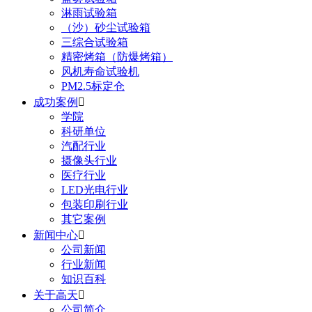
淋雨试验箱
（沙）砂尘试验箱
三综合试验箱
精密烤箱（防爆烤箱）
风机寿命试验机
PM2.5标定仓
成功案例

学院
科研单位
汽配行业
摄像头行业
医疗行业
LED光电行业
包装印刷行业
其它案例
新闻中心

公司新闻
行业新闻
知识百科
关于高天

公司简介