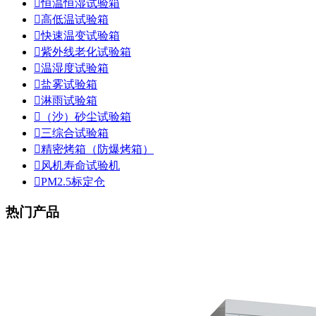

恒温恒湿试验箱

高低温试验箱

快速温变试验箱

紫外线老化试验箱

温湿度试验箱

盐雾试验箱

淋雨试验箱

（沙）砂尘试验箱

三综合试验箱

精密烤箱（防爆烤箱）

风机寿命试验机

PM2.5标定仓
热门产品