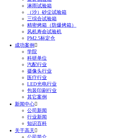
淋雨试验箱
（沙）砂尘试验箱
三综合试验箱
精密烤箱（防爆烤箱）
风机寿命试验机
PM2.5标定仓
成功案例

学院
科研单位
汽配行业
摄像头行业
医疗行业
LED光电行业
包装印刷行业
其它案例
新闻中心

公司新闻
行业新闻
知识百科
关于高天

公司简介