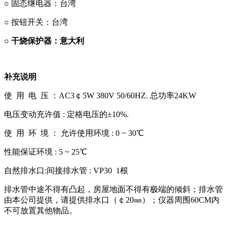
○
固态继电器：台湾
○ 按钮开关：台湾
○
干烧保护器：意大利
补充说明
使 用 电 压 ：AC3￠5W 380V 50/60HZ. 总功率24KW
电压变动充许值 : 定格电压的±10%.
使 用 环 境 ： 允许使用环境 : 0 ~ 30℃
性能保证环境 : 5 ~ 25℃
自然排水口:间接排水管 : VP30 1根
排水管中途不得有凸起，房屋地面不得有极端的倾斜；排水管
由本公司提供，请提供排水口（￠20㎜）；仪器周围60CM内
不可放置其他物品。