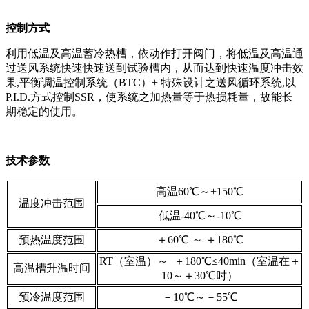
控制方式
利用低温及高温蓄冷热槽，依动作打开阀门，将低温及高温通
过送风系统快速快速送到试验槽内，从而达到快速温度冲击效
果,平衡调温控制系统（BTC）+ 特殊设计之送风循环系统,以
P.I.D.方式控制SSR，使系统之加热量等于热损耗量，故能长
期稳定的使用。
技术参数
高温60℃～+150℃
温度冲击范围
低温-40℃～-10℃
预热温度范围
＋60℃ ～ ＋180℃
RT（室温）～ ＋180℃≤40min（室温在＋
高温槽升温时间
10～＋30℃时）
预冷温度范围
－10℃～－55℃