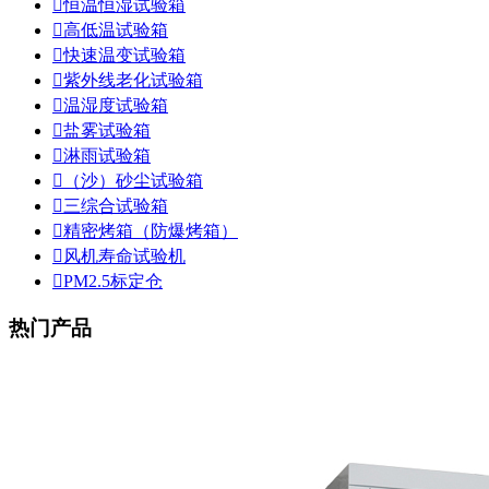

恒温恒湿试验箱

高低温试验箱

快速温变试验箱

紫外线老化试验箱

温湿度试验箱

盐雾试验箱

淋雨试验箱

（沙）砂尘试验箱

三综合试验箱

精密烤箱（防爆烤箱）

风机寿命试验机

PM2.5标定仓
热门产品