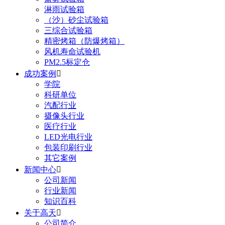
淋雨试验箱
（沙）砂尘试验箱
三综合试验箱
精密烤箱（防爆烤箱）
风机寿命试验机
PM2.5标定仓
成功案例

学院
科研单位
汽配行业
摄像头行业
医疗行业
LED光电行业
包装印刷行业
其它案例
新闻中心

公司新闻
行业新闻
知识百科
关于高天

公司简介