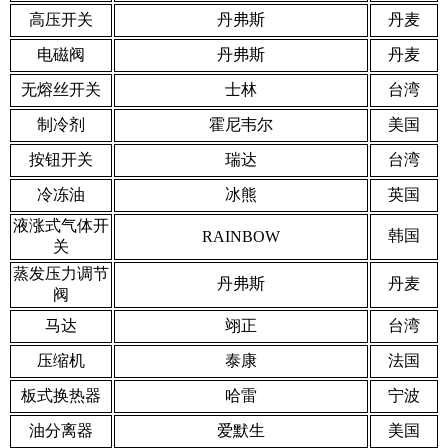
高压开关
丹弗斯
丹麦
电磁阀
丹弗斯
丹麦
无熔丝开关
士林
台湾
制冷剂
霍尼韦尔
美国
按钮开关
瑞达
台湾
冷冻油
冰熊
英国
液涨式气体开
韩国
RAINBOW
关
蒸发压力调节
丹弗斯
丹麦
阀
马达
翊正
台湾
压缩机
泰康
法国
板式换热器
哈雷
宁波
油分离器
爱默生
美国