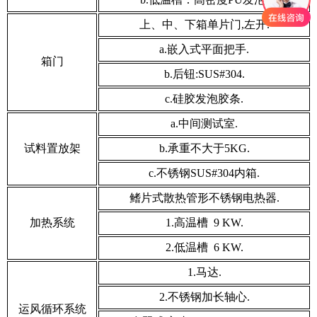
上、中、下箱单片门,左开.
a.嵌入式平面把手.
箱门
b.后钮:SUS#304.
c.硅胶发泡胶条.
a.中间测试室.
试料置放架
b.承重不大于5KG.
c.不锈钢SUS#304内箱.
鳍片式散热管形不锈钢电热器.
加热系统
1.高温槽 9 KW.
2.低温槽 6 KW.
1.马达.
2.不锈钢加长轴心.
运风循环系统