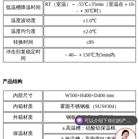
RT（室温）～ -55℃≤35min（室温在＋10-
低温槽降温时间
- ＋30℃时）
温度波动度
±1.0℃
温度均匀度
±2.0℃
转换时间
≤8S
冲击归复稳定时
－40-- ＋150℃为5min内.
间
产品结构
内部尺寸
W500×H400×D400 mm
内箱材质
雾面不锈钢板（SUS#304）
外箱材质
钢板烤漆或304不锈钢
你们是怎么收费的呢
a.高温槽：硅酸铝保温棉.
保温材质
b.低温槽：高密度PU发泡.