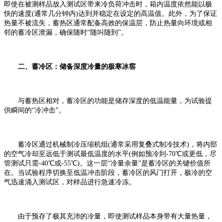
即使在被测样品放入测试区带来冷负荷冲击时，箱内温度依然能以极
快的速度(通常几分钟内)达到并稳定在设定的高温值。此外，为了保证
热量不被流失，蓄热区通常配备高效的保温层，防止热量向环境或相
邻的蓄冷区泄漏，确保随时“随叫随到”。
二、蓄冷区：储备深度冷量的极寒冰窖
与蓄热区相对，蓄冷区的功能是储存深度的低温能量，为试验提
供瞬间的“冷冲击”。
蓄冷区通过机械制冷压缩机组(通常采用复叠式制冷技术)，将内部
的空气冷却至远低于测试最低温度的水平(例如预冷到-70℃或更低，尽
管测试只需-40℃或-55℃)。这一层“冷量余量”是蓄冷区的关键价值所
在。当试验程序切换至低温冲击阶段，蓄冷区的风门打开，极冷的空
气迅速涌入测试区，对样品进行急速冷冻。
由于预存了极其充沛的冷量，即使测试样品本身带有大量热量，