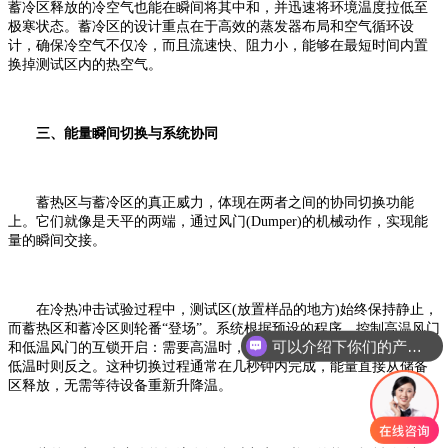
蓄冷区释放的冷空气也能在瞬间将其中和，并迅速将环境温度拉低至
极寒状态。蓄冷区的设计重点在于高效的蒸发器布局和空气循环设
计，确保冷空气不仅冷，而且流速快、阻力小，能够在最短时间内置
换掉测试区内的热空气。
三、能量瞬间切换与系统协同
蓄热区与蓄冷区的真正威力，体现在两者之间的协同切换功能
上。它们就像是天平的两端，通过风门(Dumper)的机械动作，实现能
量的瞬间交接。
可以介绍下你们的产品么
在冷热冲击试验过程中，测试区(放置样品的地方)始终保持静止，
而蓄热区和蓄冷区则轮番“登场”。系统根据预设的程序，控制高温风门
你们是怎么收费的呢
和低温风门的互锁开启：需要高温时，关闭冷风门，开启热风门;需要
低温时则反之。这种切换过程通常在几秒钟内完成，能量直接从储备
区释放，无需等待设备重新升降温。