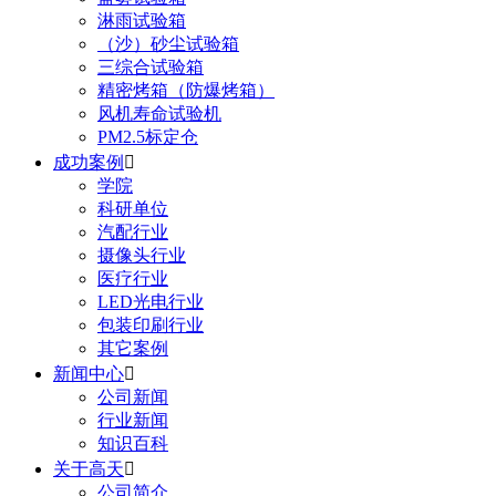
淋雨试验箱
（沙）砂尘试验箱
三综合试验箱
精密烤箱（防爆烤箱）
风机寿命试验机
PM2.5标定仓
成功案例

学院
科研单位
汽配行业
摄像头行业
医疗行业
LED光电行业
包装印刷行业
其它案例
新闻中心

公司新闻
行业新闻
知识百科
关于高天

公司简介