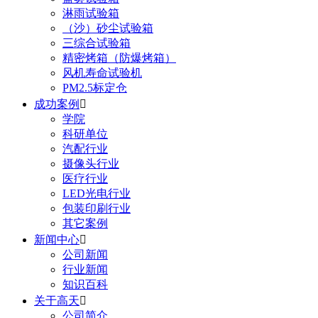
淋雨试验箱
（沙）砂尘试验箱
三综合试验箱
精密烤箱（防爆烤箱）
风机寿命试验机
PM2.5标定仓
成功案例

学院
科研单位
汽配行业
摄像头行业
医疗行业
LED光电行业
包装印刷行业
其它案例
新闻中心

公司新闻
行业新闻
知识百科
关于高天

公司简介