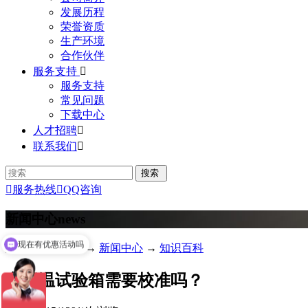
发展历程
荣誉资质
生产环境
合作伙伴
服务支持

服务支持
常见问题
下载中心
人才招聘

联系我们


服务热线

QQ咨询
新闻中心
news
现在有优惠活动吗
您的位置：
首页
→
新闻中心
→
知识百科
高低温试验箱需要校准吗？