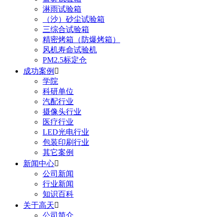
淋雨试验箱
（沙）砂尘试验箱
三综合试验箱
精密烤箱（防爆烤箱）
风机寿命试验机
PM2.5标定仓
成功案例

学院
科研单位
汽配行业
摄像头行业
医疗行业
LED光电行业
包装印刷行业
其它案例
新闻中心

公司新闻
行业新闻
知识百科
关于高天

公司简介