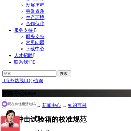
发展历程
荣誉资质
生产环境
合作伙伴
服务支持

服务支持
常见问题
下载中心
人才招聘

联系我们


服务热线

QQ咨询
新闻中心
news
现在有优惠活动吗
您的位置：
首页
→
新闻中心
→
知识百科
冷热冲击试验箱的校准规范