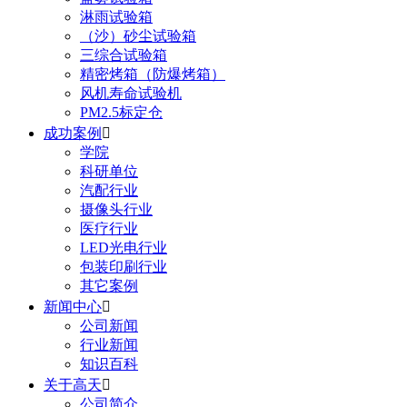
淋雨试验箱
（沙）砂尘试验箱
三综合试验箱
精密烤箱（防爆烤箱）
风机寿命试验机
PM2.5标定仓
成功案例

学院
科研单位
汽配行业
摄像头行业
医疗行业
LED光电行业
包装印刷行业
其它案例
新闻中心

公司新闻
行业新闻
知识百科
关于高天

公司简介