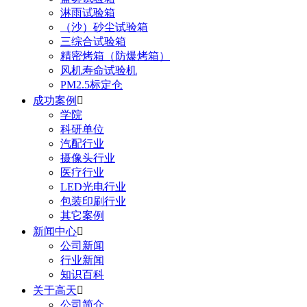
淋雨试验箱
（沙）砂尘试验箱
三综合试验箱
精密烤箱（防爆烤箱）
风机寿命试验机
PM2.5标定仓
成功案例

学院
科研单位
汽配行业
摄像头行业
医疗行业
LED光电行业
包装印刷行业
其它案例
新闻中心

公司新闻
行业新闻
知识百科
关于高天

公司简介