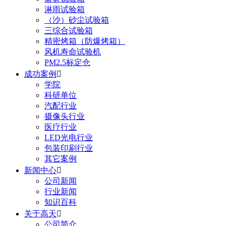
淋雨试验箱
（沙）砂尘试验箱
三综合试验箱
精密烤箱（防爆烤箱）
风机寿命试验机
PM2.5标定仓
成功案例

学院
科研单位
汽配行业
摄像头行业
医疗行业
LED光电行业
包装印刷行业
其它案例
新闻中心

公司新闻
行业新闻
知识百科
关于高天

公司简介