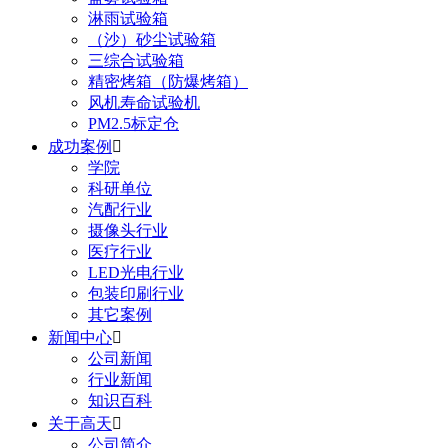
淋雨试验箱
（沙）砂尘试验箱
三综合试验箱
精密烤箱（防爆烤箱）
风机寿命试验机
PM2.5标定仓
成功案例

学院
科研单位
汽配行业
摄像头行业
医疗行业
LED光电行业
包装印刷行业
其它案例
新闻中心

公司新闻
行业新闻
知识百科
关于高天

公司简介