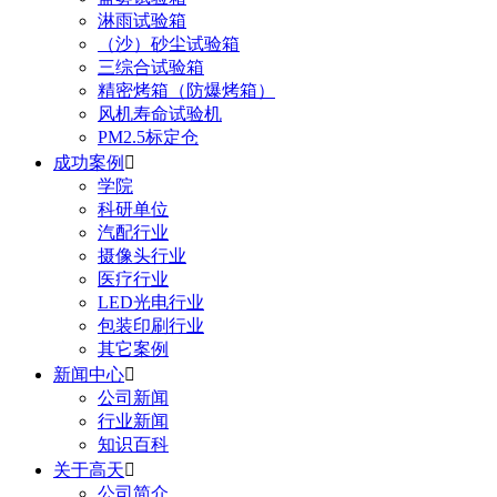
淋雨试验箱
（沙）砂尘试验箱
三综合试验箱
精密烤箱（防爆烤箱）
风机寿命试验机
PM2.5标定仓
成功案例

学院
科研单位
汽配行业
摄像头行业
医疗行业
LED光电行业
包装印刷行业
其它案例
新闻中心

公司新闻
行业新闻
知识百科
关于高天

公司简介