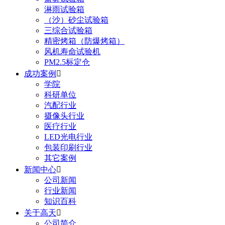
淋雨试验箱
（沙）砂尘试验箱
三综合试验箱
精密烤箱（防爆烤箱）
风机寿命试验机
PM2.5标定仓
成功案例

学院
科研单位
汽配行业
摄像头行业
医疗行业
LED光电行业
包装印刷行业
其它案例
新闻中心

公司新闻
行业新闻
知识百科
关于高天

公司简介